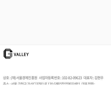
상호 : (재)서울경제진흥원
사업자등록번호 :
102-82-09623
대표자 : 김현우
주소 : 서울 금천구 가산디지털1로 120 G밸리창업복지센터
대표전화 :
0220882687
이메일 : gvalley@sba.seoul.kr
정보책임 담당자 : 담당자
시스템•오류 문의 : 02-6952-3125 | help@startup-plus.kr (오전10시~오후5시
/ 주말, 공휴일 휴무)
Copyright ©All Rights Reserved.